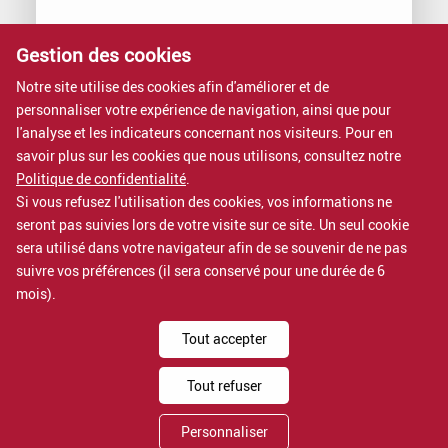
Gestion des cookies
Vous voulez rejoindre Proximit ?
Nous rejoindre, c’est intégrer une entreprise à dimension
Notre site utilise des cookies afin d'améliorer et de
humaine.
personnaliser votre expérience de navigation, ainsi que pour
Rejoignez-nous
l'analyse et les indicateurs concernant nos visiteurs. Pour en
savoir plus sur les cookies que nous utilisons, consultez notre
Nos formations
Politique de confidentialité
.
Si vous refusez l'utilisation des cookies, vos informations ne
Nos formations sont certifiées QUALIOPI.
seront pas suivies lors de votre visite sur ce site. Un seul cookie
Voir nos formations
sera utilisé dans votre navigateur afin de se souvenir de ne pas
suivre vos préférences (il sera conservé pour une durée de 6
mois).
Mentions légales
Tout accepter
Politique de confidentialité
Assistance
Tout refuser
Proximit IT services est un département de
Proximit
Personnaliser