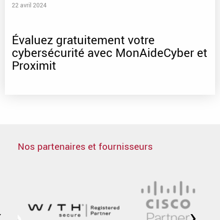
22 avril 2024
Évaluez gratuitement votre
cybersécurité avec MonAideCyber et
Proximit
Nos partenaires et fournisseurs
‹
›