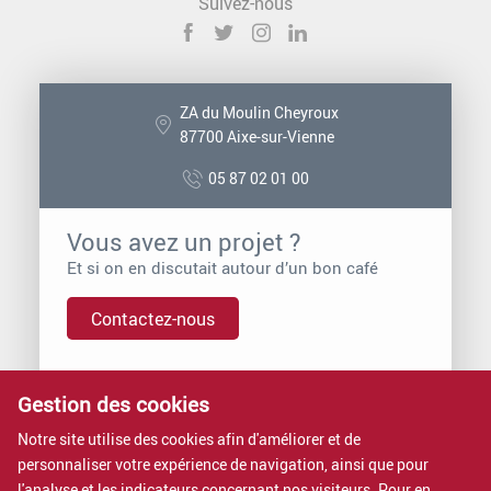
Suivez-nous
ZA du Moulin Cheyroux
87700 Aixe-sur-Vienne
05 87 02 01 00
Vous avez un projet ?
Et si on en discutait autour d’un bon café
Contactez-nous
Vous voulez rejoindre Proximit ?
Gestion des cookies
Nous rejoindre, c’est intégrer une entreprise à dimension
Notre site utilise des cookies afin d'améliorer et de
humaine.
personnaliser votre expérience de navigation, ainsi que pour
Rejoignez-nous
l'analyse et les indicateurs concernant nos visiteurs. Pour en