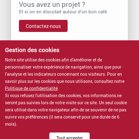
Vous avez un projet ?
Et si on en discutait autour d’un bon café
Contactez-nous
Gestion des cookies
Vous voulez rejoindre Proximit ?
Nous rejoindre, c’est intégrer une entreprise à dimension
Notre site utilise des cookies afin d'améliorer et de
humaine.
personnaliser votre expérience de navigation, ainsi que pour
Rejoignez-nous
l'analyse et les indicateurs concernant nos visiteurs. Pour en
savoir plus sur les cookies que nous utilisons, consultez notre
Nos formations
Politique de confidentialité
.
Si vous refusez l'utilisation des cookies, vos informations ne
Nos formations sont certifiées QUALIOPI.
seront pas suivies lors de votre visite sur ce site. Un seul cookie
Voir nos formations
sera utilisé dans votre navigateur afin de se souvenir de ne pas
suivre vos préférences (il sera conservé pour une durée de 6
mois).
Mentions légales
Tout accepter