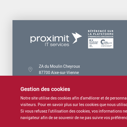
ZA du Moulin Cheyroux
87700 Aixe-sur-Vienne
05 87 02 01 00
Gestion des cookies
Notre site utilise des cookies afin d'améliorer et de personn
visiteurs. Pour en savoir plus sur les cookies que nous utili
Si vous refusez l'utilisation des cookies, vos informations ne 
navigateur afin de se souvenir de ne pas suivre vos préférenc
Mentions légales
Politique de confidentialité
Assistance