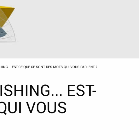
HING... EST-CE QUE CE SONT DES MOTS QUI VOUS PARLENT ?
SHING... EST-
QUI VOUS