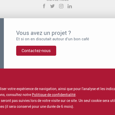
Vous avez un projet ?
Et si on en discutait autour d’un bon café
Contactez-nous
Vous voulez rejoindre Proximit ?
Nous rejoindre, c’est intégrer une entreprise à dimension humaine.
Rejoignez-nous
aliser votre expérience de navigation, ainsi que pour l'analyse et les ind
sons, consultez notre
Politique de confidentialité
.
seront pas suivies lors de votre visite sur ce site. Un seul cookie sera ut
es (il sera conservé pour une durée de 6 mois).
Proximit IT services est un départemen