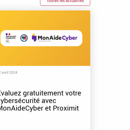
Toutes les actualités
 avril 2024
valuez gratuitement votre
cybersécurité avec
MonAideCyber et Proximit