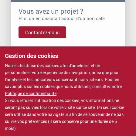
Vous avez un projet ?
Et si on en discutait autour d’un bon café
Contactez-nous
Gestion des cookies
Vous voulez rejoindre Proximit ?
Nous rejoindre, c’est intégrer une entreprise à dimension
Notre site utilise des cookies afin d'améliorer et de
humaine.
personnaliser votre expérience de navigation, ainsi que pour
Rejoignez-nous
l'analyse et les indicateurs concernant nos visiteurs. Pour en
savoir plus sur les cookies que nous utilisons, consultez notre
Nos formations
Politique de confidentialité
.
Si vous refusez l'utilisation des cookies, vos informations ne
Nos formations sont certifiées QUALIOPI.
seront pas suivies lors de votre visite sur ce site. Un seul cookie
Voir nos formations
sera utilisé dans votre navigateur afin de se souvenir de ne pas
suivre vos préférences (il sera conservé pour une durée de 6
mois).
Mentions légales