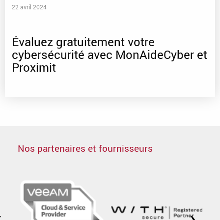
22 avril 2024
Évaluez gratuitement votre
cybersécurité avec MonAideCyber et
Proximit
Nos partenaires et fournisseurs
‹
›