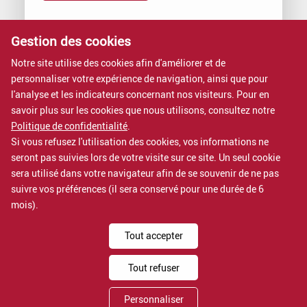
Vous voulez rejoindre Proximit ?
Gestion des cookies
Nous rejoindre, c’est intégrer une entreprise à dimension
Notre site utilise des cookies afin d'améliorer et de
humaine.
personnaliser votre expérience de navigation, ainsi que pour
Rejoignez-nous
l'analyse et les indicateurs concernant nos visiteurs. Pour en
savoir plus sur les cookies que nous utilisons, consultez notre
Nos formations
Politique de confidentialité
.
Si vous refusez l'utilisation des cookies, vos informations ne
Nos formations sont certifiées QUALIOPI.
seront pas suivies lors de votre visite sur ce site. Un seul cookie
Voir nos formations
sera utilisé dans votre navigateur afin de se souvenir de ne pas
suivre vos préférences (il sera conservé pour une durée de 6
mois).
Mentions légales
Tout accepter
Politique de confidentialité
Assistance
Tout refuser
Proximit IT services est un département de
Proximit
Personnaliser