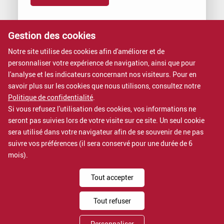
Vous voulez rejoindre Proximit ?
Gestion des cookies
Nous rejoindre, c’est intégrer une entreprise à dimension
Notre site utilise des cookies afin d'améliorer et de
humaine.
personnaliser votre expérience de navigation, ainsi que pour
Rejoignez-nous
l'analyse et les indicateurs concernant nos visiteurs. Pour en
savoir plus sur les cookies que nous utilisons, consultez notre
Nos formations
Politique de confidentialité
.
Si vous refusez l'utilisation des cookies, vos informations ne
Nos formations sont certifiées QUALIOPI.
seront pas suivies lors de votre visite sur ce site. Un seul cookie
Voir nos formations
sera utilisé dans votre navigateur afin de se souvenir de ne pas
suivre vos préférences (il sera conservé pour une durée de 6
mois).
Mentions légales
Tout accepter
Politique de confidentialité
Assistance
Tout refuser
Proximit IT services est un département de
Proximit
Personnaliser